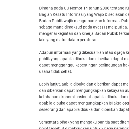
Dimana pada UU Nomor 14 tahun 2008 tentang KIP
Bagian Kesatu Informasi yang Wajib Disediakan da
Badan Publik wajib mengumumkan Informasi Publik 
sebagaimana dimaksud pada ayat (1) meliputi : a. 
mengenai kegiatan dan kinerja Badan Publik terkai
lain yang diatur dalam peraturan.
Adapun informasi yang dikecualikan atau dijaga k
publik yang apabila dibuka dan diberikan dapat 
dapat mengganggu kepentingan perlindungan hak a
usaha tidak sehat.
Lebih lanjut, aabila dibuka dan diberikan dapat
dan diberikan dapat mengungkapkan kekayaan ala
ketahanan ekonomi nasional, apabila dibuka dan d
apabila dibuka dapat mengungkapkan isi akta oten
seseorang dan apabila dibuka dan diberikan dapa
Sementara pihak yang mengaku panitia saat dite
point tersebut dimaksudkan untuk kinerja perangk