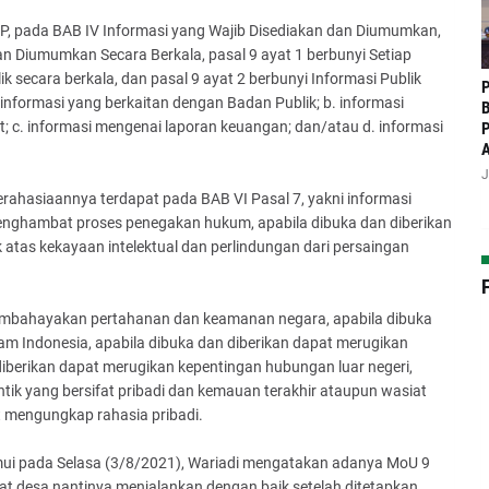
, pada BAB IV Informasi yang Wajib Disediakan dan Diumumkan,
n Diumumkan Secara Berkala, pasal 9 ayat 1 berbunyi Setiap
secara berkala, dan pasal 9 ayat 2 berbunyi Informasi Publik
P
informasi yang berkaitan dengan Badan Publik; b. informasi
B
t; c. informasi mengenai laporan keuangan; dan/atau d. informasi
P
J
erahasiaannya terdapat pada BAB VI Pasal 7, yakni informasi
menghambat proses penegakan hukum, apabila dibuka dan diberikan
tas kekayaan intelektual dan perlindungan dari persaingan
 membahayakan pertahanan dan keamanan negara, apabila dibuka
m Indonesia, apabila dibuka dan diberikan dapat merugikan
iberikan dapat merugikan kepentingan hubungan luar negeri,
tik yang bersifat pribadi dan kemauan terakhir ataupun wasiat
t mengungkap rahasia pribadi.
mui pada Selasa (3/8/2021), Wariadi mengatakan adanya MoU 9
at desa nantinya menjalankan dengan baik setelah ditetapkan.