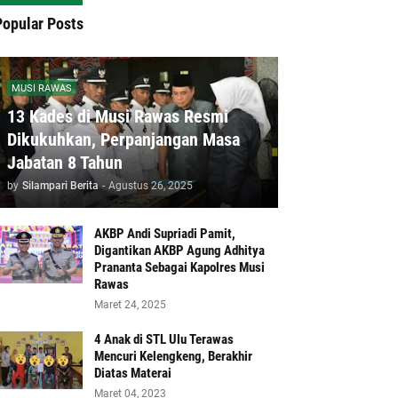
Popular Posts
MUSI RAWAS
13 Kades di Musi Rawas Resmi
Dikukuhkan, Perpanjangan Masa
Jabatan 8 Tahun
by
Silampari Berita
-
Agustus 26, 2025
AKBP Andi Supriadi Pamit,
Digantikan AKBP Agung Adhitya
Prananta Sebagai Kapolres Musi
Rawas
Maret 24, 2025
4 Anak di STL Ulu Terawas
Mencuri Kelengkeng, Berakhir
Diatas Materai
Maret 04, 2023