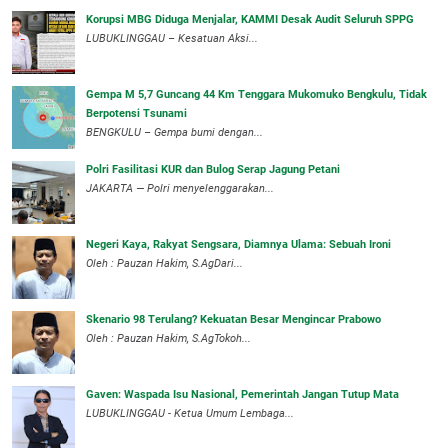
Korupsi MBG Diduga Menjalar, KAMMI Desak Audit Seluruh SPPG
‎LUBUKLINGGAU – Kesatuan Aksi...
Gempa M 5,7 Guncang 44 Km Tenggara Mukomuko Bengkulu, Tidak
Berpotensi Tsunami
BENGKULU – Gempa bumi dengan...
Polri Fasilitasi KUR dan Bulog Serap Jagung Petani
JAKARTA — Polri menyelenggarakan...
Negeri Kaya, Rakyat Sengsara, Diamnya Ulama: Sebuah Ironi
Oleh : Pauzan Hakim, S.AgDari...
Skenario 98 Terulang? Kekuatan Besar Mengincar Prabowo
Oleh : Pauzan Hakim, S.AgTokoh...
Gaven: Waspada Isu Nasional, Pemerintah Jangan Tutup Mata
LUBUKLINGGAU - Ketua Umum Lembaga...