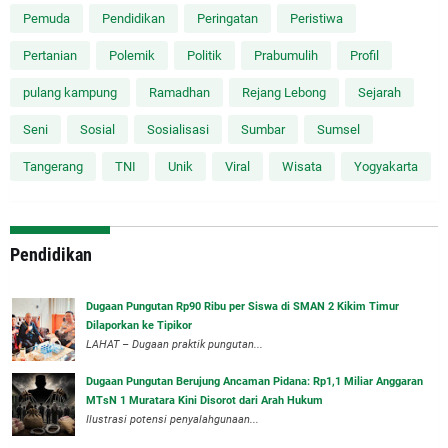
Pemuda
Pendidikan
Peringatan
Peristiwa
Pertanian
Polemik
Politik
Prabumulih
Profil
pulang kampung
Ramadhan
Rejang Lebong
Sejarah
Seni
Sosial
Sosialisasi
Sumbar
Sumsel
Tangerang
TNI
Unik
Viral
Wisata
Yogyakarta
Pendidikan
Dugaan Pungutan Rp90 Ribu per Siswa di SMAN 2 Kikim Timur
Dilaporkan ke Tipikor
LAHAT – Dugaan praktik pungutan...
Dugaan Pungutan Berujung Ancaman Pidana: Rp1,1 Miliar Anggaran
MTsN 1 Muratara Kini Disorot dari Arah Hukum
Ilustrasi potensi penyalahgunaan...