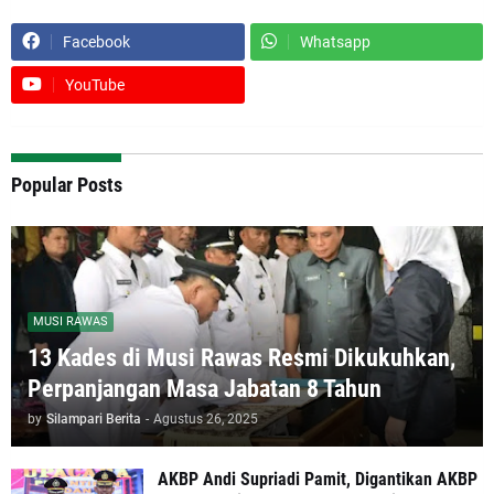
Facebook
Whatsapp
YouTube
Popular Posts
MUSI RAWAS
13 Kades di Musi Rawas Resmi Dikukuhkan,
Perpanjangan Masa Jabatan 8 Tahun
by
Silampari Berita
-
Agustus 26, 2025
AKBP Andi Supriadi Pamit, Digantikan AKBP