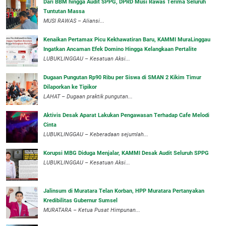
Dari BBM hingga Audit SPPG, DPRD Musi Rawas Terima Seluruh
Tuntutan Massa
MUSI RAWAS – Aliansi...
‎Kenaikan Pertamax Picu Kekhawatiran Baru, KAMMI MuraLinggau
Ingatkan Ancaman Efek Domino Hingga Kelangkaan Pertalite
‎LUBUKLINGGAU – Kesatuan Aksi...
Dugaan Pungutan Rp90 Ribu per Siswa di SMAN 2 Kikim Timur
Dilaporkan ke Tipikor
LAHAT – Dugaan praktik pungutan...
Aktivis Desak Aparat Lakukan Pengawasan Terhadap Cafe Melodi
Cinta
LUBUKLINGGAU – Keberadaan sejumlah...
Korupsi MBG Diduga Menjalar, KAMMI Desak Audit Seluruh SPPG
‎LUBUKLINGGAU – Kesatuan Aksi...
‎Jalinsum di Muratara Telan Korban, HPP Muratara Pertanyakan
Kredibilitas Gubernur Sumsel
MURATARA – Ketua Pusat Himpunan...