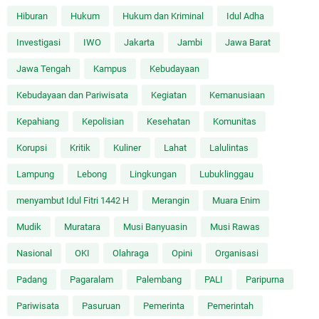
Hiburan
Hukum
Hukum dan Kriminal
Idul Adha
Investigasi
IWO
Jakarta
Jambi
Jawa Barat
Jawa Tengah
Kampus
Kebudayaan
Kebudayaan dan Pariwisata
Kegiatan
Kemanusiaan
Kepahiang
Kepolisian
Kesehatan
Komunitas
Korupsi
Kritik
Kuliner
Lahat
Lalulintas
Lampung
Lebong
Lingkungan
Lubuklinggau
menyambut Idul Fitri 1442 H
Merangin
Muara Enim
Mudik
Muratara
Musi Banyuasin
Musi Rawas
Nasional
OKI
Olahraga
Opini
Organisasi
Padang
Pagaralam
Palembang
PALI
Paripurna
Pariwisata
Pasuruan
Pemerinta
Pemerintah